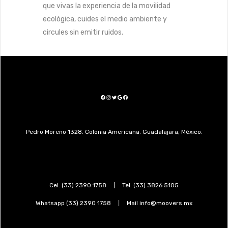
que vivas la experiencia de la movilidad
ecológica, cuides el medio ambiente y
circules sin emitir ruidos.
FACEBOOK
INSTAGRAM
TWITTER
GOOGLE
FACEBOOK
Pedro Moreno 1328. Colonia Americana. Guadalajara, México.
Cel.
(33) 2390 1758
|
Tel.
(33) 3826 5105
Whatsapp
(33) 2390 1758
|
Mail info@moovers.mx