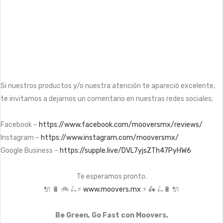
Si nuestros productos y/o nuestra atención te apareció excelente,
te invitamos a dejarnos un comentario en nuestras redes sociales;
Facebook –
https://www.facebook.com/mooversmx/reviews/
Instagram –
https://www.instagram.com/mooversmx/
Google Business –
https://supple.live/DVL7yjsZTh47PyHW6
Te esperamos pronto.
🔌 🔋 🚲 🛴⚡️
www.moovers.mx
⚡️ 🛵 🛴🔋 🔌
Be Green, Go Fast con Moovers.