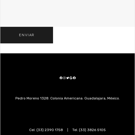
FACEBOOK
INSTAGRAM
TWITTER
GOOGLE
FACEBOOK
Pedro Moreno 1328. Colonia Americana. Guadalajara, México.
Cel.
(33) 2390 1758
|
Tel.
(33) 3826 5105