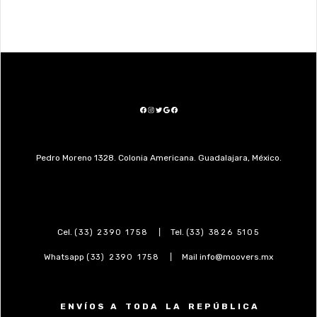
Pedro Moreno 1328. Colonia Americana. Guadalajara, México.
Cel.
|
Tel.
(33) 2390 1758
(33) 3826 5105
Whatsapp
|
Mail info@moovers.mx
(33) 2390 1758
E N V Í O S A T O D A L A R E P Ú B L I C A