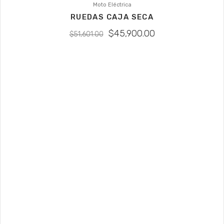
Moto Eléctrica
SALE
RUEDAS CAJA SECA
$
45,900.00
$
51,601.00
El cuidado del medio ambiente es una de
las prioridades que tenemos en la
actualidad, dada la creciente
contaminación de nuestro planeta, la
escasez de recursos naturales y el
incremento en costos de combustible.
Nuestras motos eléctricas, Bicis
eléctricas y Scooters patines eléctricos
son la mejor alternativa ecológica para la
movilidad sustentable, con su matriz en