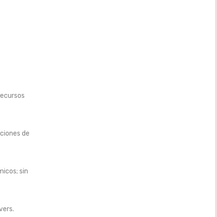
recursos
uciones de
icos; sin
vers.