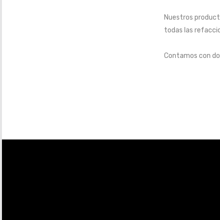
Nuestros product
todas las refacci
Contamos con dos